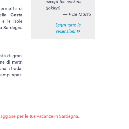
except the crickets
(joking)
permette di
— F De Marzo
della
Costa
e le isole
Leggi tutte le
la Sardegna
recensioni
ata di grani
ne di metri
una strada.
e ampi spazi
ntaggiose per le tue vacanze in Sardegna.