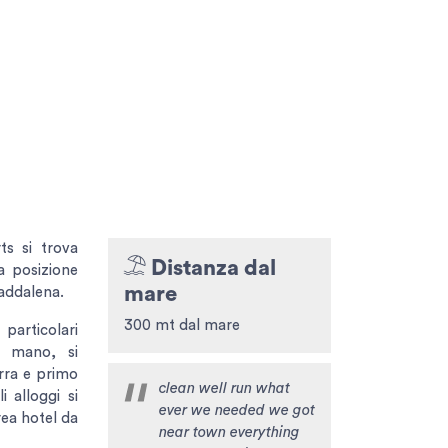
ts si trova
Distanza dal
a posizione
mare
Maddalena.
300 mt dal mare
articolari
 a mano, si
erra e primo
clean well run what
i alloggi si
ever we needed we got
rea hotel da
near town everything