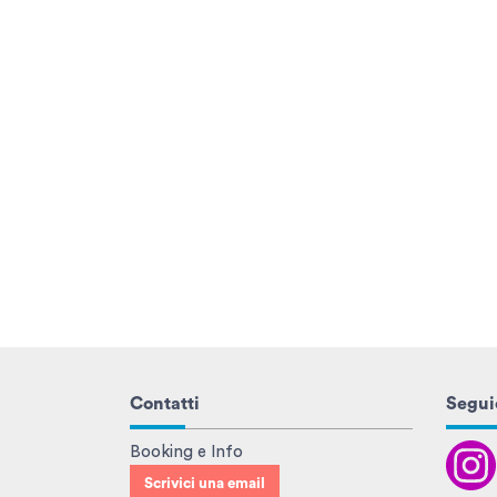
Contatti
Seguic
Booking e Info
Scrivici una email