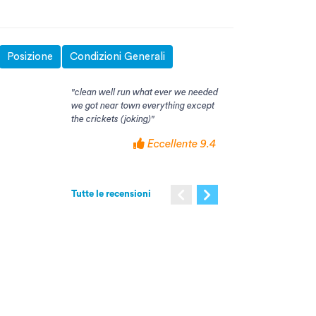
Posizione
Condizioni Generali
"clean well run what ever we needed
"Il personale è gentiliss
we got near town everything except
l'appartamento era spaz
the crickets (joking)"
struttura pulita ed in ord
Eccellente 9.4
Tutte le recensioni