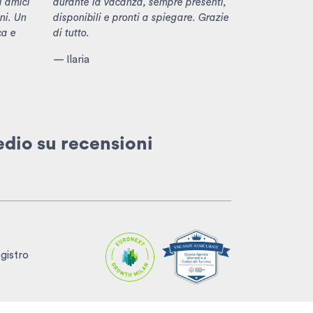
i amici
durante la vacanza, sempre presenti,
ni. Un
disponibili e pronti a spiegare. Grazie
ca e
di tutto.
— Ilaria
edio
su recensioni
egistro