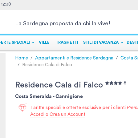
- 12:30
La Sardegna proposta da chi la vive!
FERTE SPECIALI
VILLE
TRAGHETTI
STILI DI VACANZA
DEST
Home
Appartamenti e Residence Sardegna
Costa S
Residence Cala di Falco
S
Residence Cala di Falco
Costa Smeralda -
Cannigione
Tariffe speciali e offerte esclusive per i clienti
Prem
Accedi
o
Crea un Account