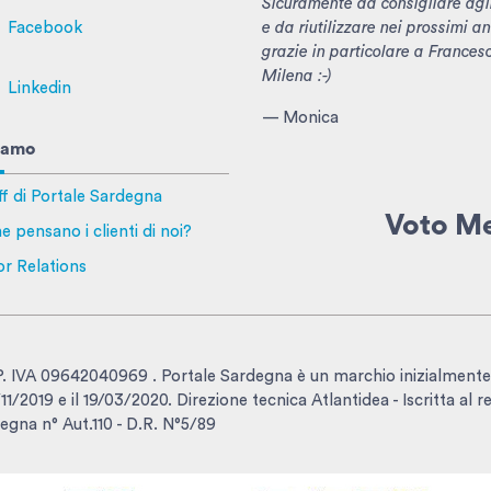
Sicuramente da consigliare agl
e da riutilizzare nei prossimi an
Facebook
grazie in particolare a Frances
Milena :-)
Linkedin
— Monica
iamo
ff di Portale Sardegna
Voto M
e pensano i clienti di noi?
or Relations
- P. IVA 09642040969 . Portale Sardegna è un marchio inizialmente
1/2019 e il 19/03/2020. Direzione tecnica Atlantidea - Iscritta al r
egna n° Aut.110 - D.R. N°5/89