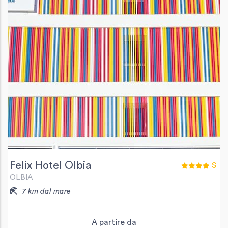
Felix Hotel Olbia
S
OLBIA
7 km dal mare
A partire da