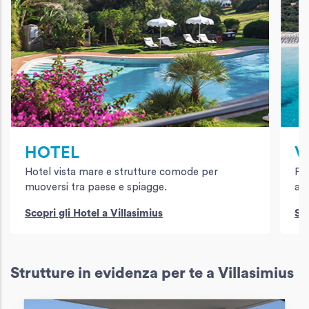
HOTEL
V
Hotel vista mare e strutture comode per
Per
muoversi tra paese e spiagge.
ani
Scopri gli Hotel a Villasimius
Sco
Strutture in evidenza per te a Villasimius