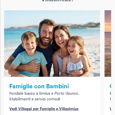
Famiglie con Bambini
C
Fondale basso a Simius e Porto Giunco.
Bo
Stabilimenti e servizi comodi
tr
Vedi Villaggi per Famiglie a Villasimius
Ved