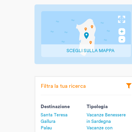
SCEGLI SULLA MAPPA
Filtra la tua ricerca
Destinazione
Tipologia
Santa Teresa
Vacanze Benessere
Gallura
in Sardegna
Palau
Vacanze con