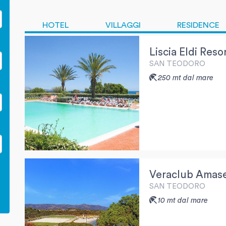
HOTEL
VILLAGGI
RESIDENCE
Liscia Eldi Reso
SAN TEODORO
250 mt dal mare
Veraclub Amas
SAN TEODORO
10 mt dal mare