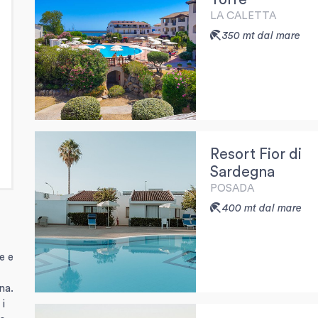
LA CALETTA
350 mt dal mare
Resort Fior di
Sardegna
POSADA
400 mt dal mare
ve e
na.
 i