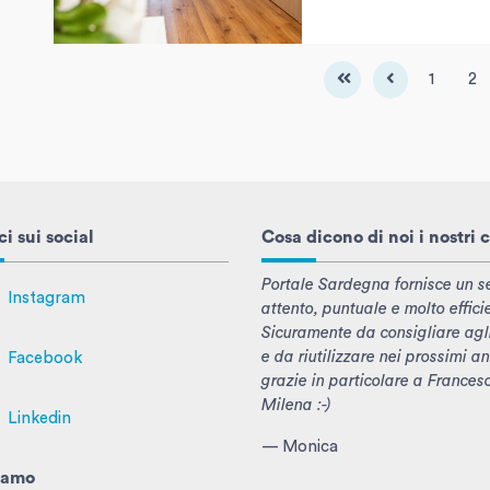
1
2
i sui social
Cosa dicono di noi i nostri c
Portale Sardegna fornisce un se
Instagram
attento, puntuale e molto effici
Sicuramente da consigliare agl
e da riutilizzare nei prossimi an
Facebook
grazie in particolare a Frances
Milena :-)
Linkedin
— Monica
iamo