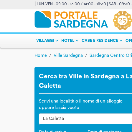
|
LUN-VEN - 09:00 - 13:00 / 14:00 - 18:30 | SAB - 09:30 
VILLAGGI
HOTEL
CASE E RESIDENCE
OF
Home
Ville Sardegna
Sardegna Centro Ori
Cerca tra Ville in Sardegna a L
Caletta
Scrivi una località o il nome di un alloggio
oppure lascia vuoto