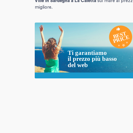
Ville in Sardegna
a La Caletta
sul mare al prez
migliore.