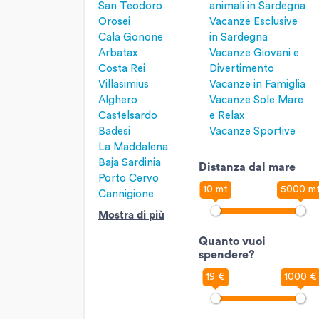
San Teodoro
animali in Sardegna
Orosei
Vacanze Esclusive
Cala Gonone
in Sardegna
Arbatax
Vacanze Giovani e
Costa Rei
Divertimento
Villasimius
Vacanze in Famiglia
Alghero
Vacanze Sole Mare
Castelsardo
e Relax
Badesi
Vacanze Sportive
La Maddalena
Baja Sardinia
Distanza dal mare
Porto Cervo
10 mt
5000 m
Cannigione
Mostra di più
Quanto vuoi
spendere?
19 €
1000 €