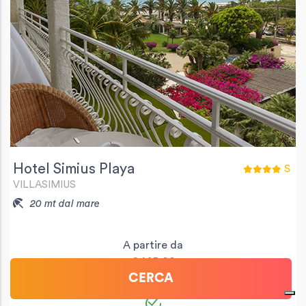
Hotel Simius Playa
S
VILLASIMIUS
20 mt dal mare
A partire da
€ 145,00
CERCA
per casa per notte