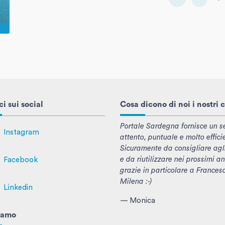
i sui social
Cosa dicono di noi i nostri c
Portale Sardegna fornisce un se
Instagram
attento, puntuale e molto effici
Sicuramente da consigliare agl
e da riutilizzare nei prossimi an
Facebook
grazie in particolare a Frances
Milena :-)
Linkedin
— Monica
iamo