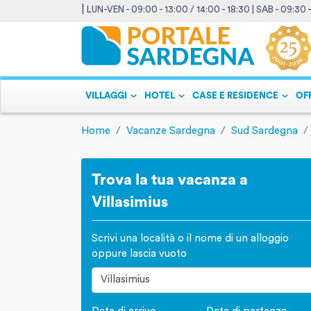
|
LUN-VEN - 09:00 - 13:00 / 14:00 - 18:30 | SAB - 09:30 
VILLAGGI
HOTEL
CASE E RESIDENCE
OF
Home
Vacanze Sardegna
Sud Sardegna
Trova la tua vacanza a
Villasimius
Scrivi una località o il nome di un alloggio
oppure lascia vuoto