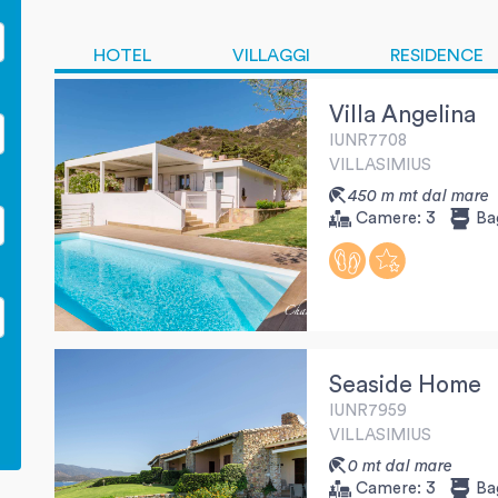
HOTEL
VILLAGGI
RESIDENCE
Villa Angelina
IUNR7708
VILLASIMIUS
450 m mt dal mare
Camere:
3
Ba
Seaside Home
IUNR7959
VILLASIMIUS
0 mt dal mare
Camere:
3
Ba