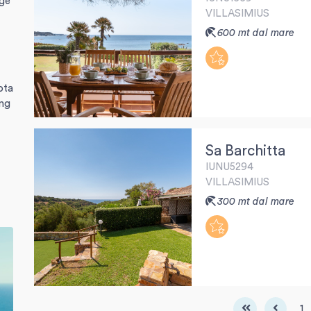
gge
VILLASIMIUS
600 mt dal mare
ota
ing
Sa Barchitta
IUNU5294
VILLASIMIUS
300 mt dal mare
1