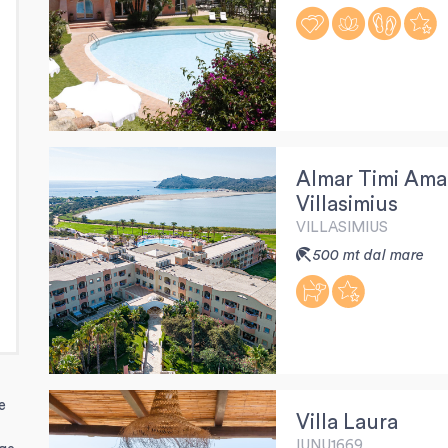
Almar Timi Ama
Villasimius
VILLASIMIUS
500 mt dal mare
e
Villa Laura
IUNU1669