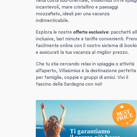
nella costa sud-orientale, Villasimius offre spia
incantevoli, mare cristallino e paesaggi
mozzafiato, ideali per una vacanza
indimenticabile.
Esplora le nostre
offerte esclusive
: pacchetti all
inclusive, last minute e tariffe convenienti. Pren
facilmente online con il nostro sistema di book
e assicurati la tua vacanza al miglior prezzo.
Che tu stia cercando relax in spiaggia o attività
all’aperto, Villasimius è la destinazione perfetta
per famiglie, coppie e gruppi di amici. Vivi il
fascino della Sardegna con noi!