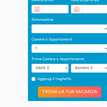
Data di arrivo
Data di partenza
Sistemazione
Camere o Appartamenti
Prima Camera o Appartamento
Aggiungi il traghetto
TROVA LA TUA VACANZA