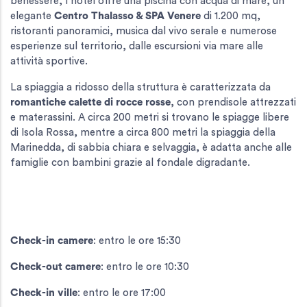
benessere, l’hotel offre una piscina con acqua di mare, un
elegante
Centro Thalasso & SPA Venere
di 1.200 mq,
ristoranti panoramici, musica dal vivo serale e numerose
esperienze sul territorio, dalle escursioni via mare alle
attività sportive.
La spiaggia a ridosso della struttura è caratterizzata da
romantiche calette di rocce rosse
, con prendisole attrezzati
e materassini. A circa 200 metri si trovano le spiagge libere
di Isola Rossa, mentre a circa 800 metri la spiaggia della
Marinedda, di sabbia chiara e selvaggia, è adatta anche alle
famiglie con bambini grazie al fondale digradante.
Check-in camere
: entro le ore 15:30
Check-out camere
: entro le ore 10:30
Check-in ville
: entro le ore 17:00