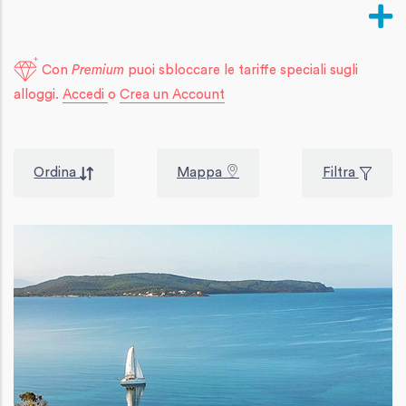
Con
Premium
puoi sbloccare le tariffe speciali sugli
alloggi.
Accedi
o
Crea un Account
Ordina
Mappa
Filtra