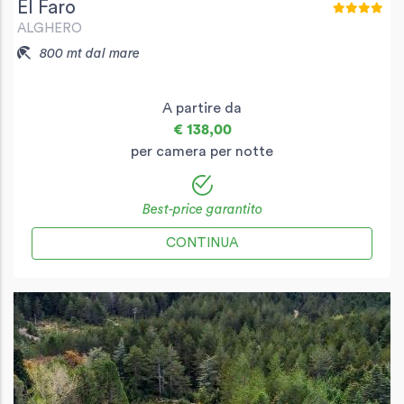
El Faro
ALGHERO
800 mt dal mare
A partire da
€ 138,00
per camera per notte
Best-price garantito
CONTINUA