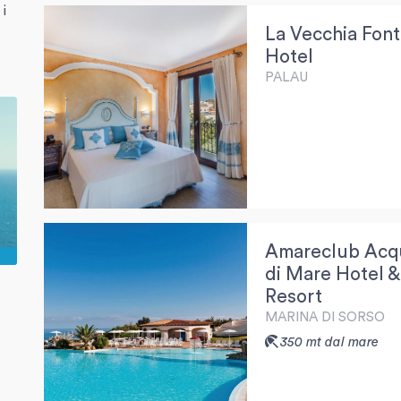
 i
La Vecchia Fon
Hotel
PALAU
Amareclub Acq
di Mare Hotel &
Resort
MARINA DI SORSO
350 mt dal mare