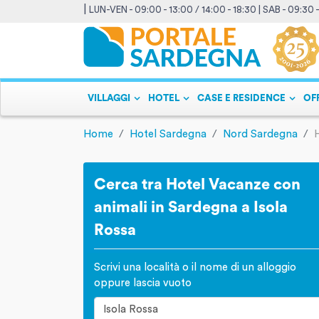
|
LUN-VEN - 09:00 - 13:00 / 14:00 - 18:30 | SAB - 09:30 
VILLAGGI
HOTEL
CASE E RESIDENCE
OF
Home
Hotel Sardegna
Nord Sardegna
Cerca tra Hotel Vacanze con
animali in Sardegna a Isola
Rossa
Scrivi una località o il nome di un alloggio
oppure lascia vuoto