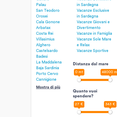
Palau
in Sardegna
San Teodoro
Vacanze Esclusive
Orosei
in Sardegna
Cala Gonone
Vacanze Giovani e
Arbatax
Divertimento
Costa Rei
Vacanze in Famiglia
Villasimius
Vacanze Sole Mare
Alghero
e Relax
Castelsardo
Vacanze Sportive
Badesi
La Maddalena
Distanza dal mare
Baja Sardinia
0 mt
48000 m
Porto Cervo
Cannigione
Mostra di più
Quanto vuoi
spendere?
27 €
343 €