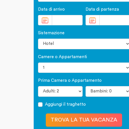
Data di arrivo
Data di partenza
Sistemazione
Camere o Appartamenti
Prima Camera o Appartamento
Aggiungi il traghetto
TROVA LA TUA VACANZA