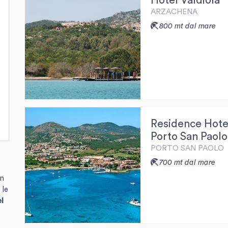
Hotel Valdiola
ARZACHENA
800 mt dal mare
Residence Hote
Porto San Paolo
PORTO SAN PAOLO
700 mt dal mare
n
 le
l