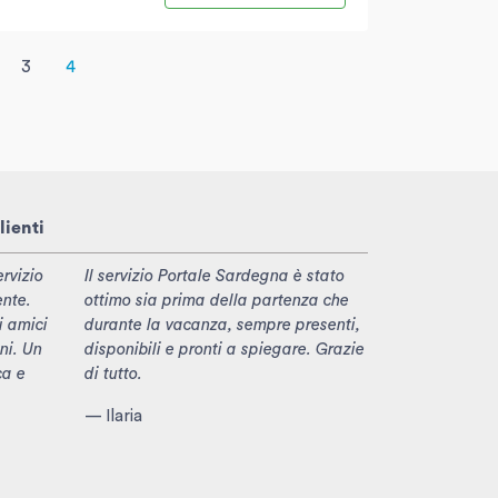
3
4
lienti
rvizio
Il servizio Portale Sardegna è stato
ente.
ottimo sia prima della partenza che
i amici
durante la vacanza, sempre presenti,
ni. Un
disponibili e pronti a spiegare. Grazie
ca e
di tutto.
— Ilaria