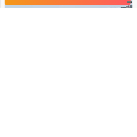
Hotel Valdiola
ARZACHENA
800 mt dal mare
A partire da