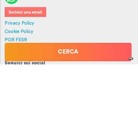
Scrivici una email
Privacy Policy
Cookie Policy
POR FESR
Credits
CERCA
Seguici sui social
Chi Siamo
Lo staff di Portale Sardegna
Cosa ne pensano i clienti di noi?
Investor Relations