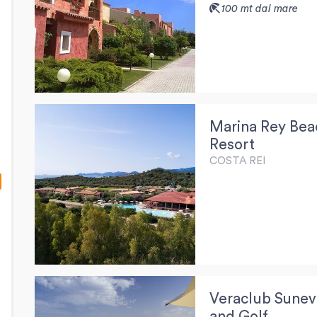
100 mt dal mare
Marina Rey Bea
Resort
COSTA REI
Veraclub Sunev
and Golf