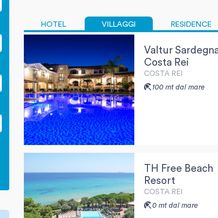
HOTEL
VILLAGGI
RESIDENCE
Valtur Sardegn
Costa Rei
COSTA REI
100 mt dal mare
TH Free Beach
Resort
COSTA REI
0 mt dal mare