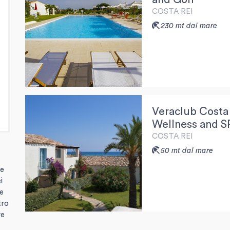
COSTA REI
230 mt dal mare
Veraclub Costa
Wellness and S
COSTA REI
50 mt dal mare
le
i
ue
tro
re