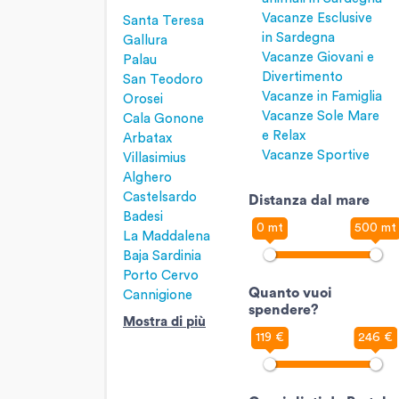
Vacanze Esclusive
Santa Teresa
in Sardegna
Gallura
Vacanze Giovani e
Palau
Divertimento
San Teodoro
Vacanze in Famiglia
Orosei
Vacanze Sole Mare
Cala Gonone
e Relax
Arbatax
Vacanze Sportive
Villasimius
Alghero
Castelsardo
Distanza dal mare
Badesi
0 mt
500 mt
La Maddalena
Baja Sardinia
Porto Cervo
Quanto vuoi
Cannigione
spendere?
Mostra di più
119 €
246 €