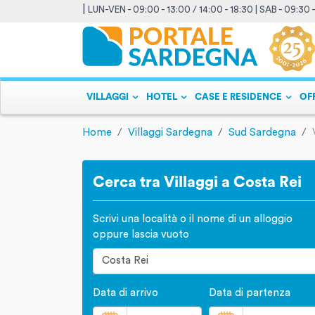
|
LUN-VEN - 09:00 - 13:00 / 14:00 - 18:30 | SAB - 09:30 
VILLAGGI
HOTEL
CASE E RESIDENCE
OF
Home
Villaggi Sardegna
Sud Sardegna
Cerca tra Villaggi a Costa Rei
Scrivi una località o il nome di un alloggio
oppure lascia vuoto
Data di arrivo
Data di partenza