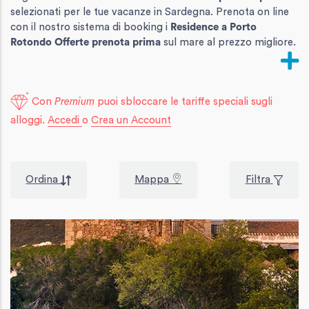
selezionati per le tue vacanze in Sardegna. Prenota on line
con il nostro sistema di booking i
Residence
a Porto
Rotondo Offerte prenota prima
sul mare al prezzo migliore.
Con
Premium
puoi sbloccare le tariffe speciali sugli
alloggi.
Accedi
o
Crea un Account
Ordina
Mappa
Filtra